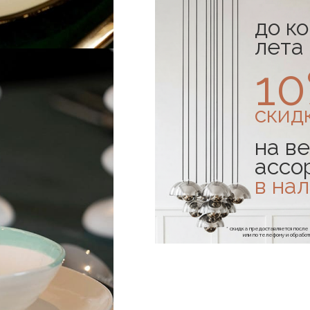
до к
лета
1
скид
на ве
ассо
в на
* скидка предоставляется посл
или по телефону и обраб