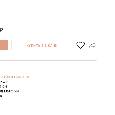
₽
1
КУПИТЬ В
КЛИК
son Sarah Lavoine
нция
9 см
ндинавский
ня