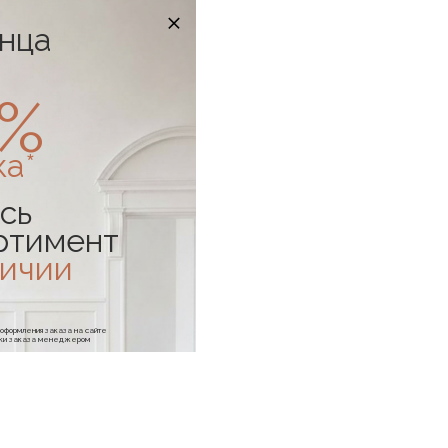
онца
0%
ка*
сь
ртимент
личии
е оформления заказа на сайте
отки заказа менеджером