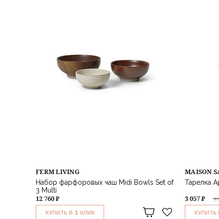
FERM LIVING
MAISON S
Набор фарфоровых чаш Midi Bowls Set of
Тарелка Ap
3 Multi
12 760 ₽
3 057 ₽
3 
1
КУПИТЬ В
КЛИК
КУПИТЬ 