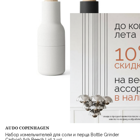
до к
лета
1
скид
на ве
ассо
в на
* скидка предоставляется посл
или по телефону и обраб
AUDO COPENHAGEN
Набор измельчителей для соли и перца Bottle Grinder
Carbon\Ash Beech Lid 2 шт