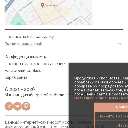
Подписаться на рассылку
Конфиденциальность
Пользовательское соглашение
Настройки cookies
Карта сайта
Продолжая использовать сай
обработку файлов cookies и
собираемых посредством аг
© 2021 - 2026
посетителей веб-сайтов, в
посещений сайта в соответ
Магазин дизайнерской мебели НОРД КОНЦЕПТ
Политикой использования co
Приня
Принять тольк
Данный интернет-сайт носит исключительно
Наст
информационный характер, не является публичной