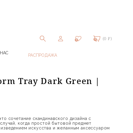
(0 ₽)
0
0
 НАС
orm Tray Dark Green |
это сочетание скандинавского дизайна с
 случай, когда простой бытовой предмет
оизведением искусства и желанным аксессуаром