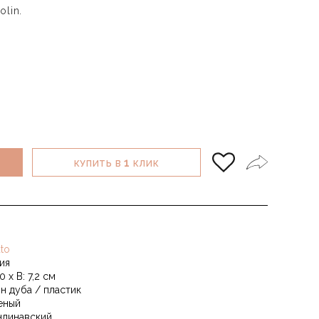
lin.
1
КУПИТЬ В
КЛИК
to
ия
0 х В: 7,2 см
н дуба / пластик
еный
ндинавский