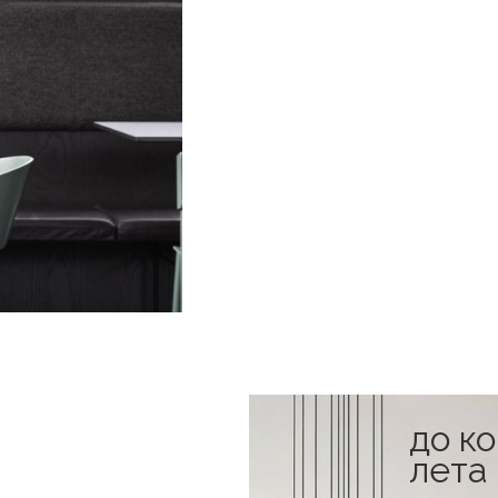
до к
в наличии
лета