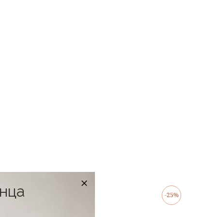
онца
в наличии
-25%