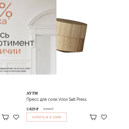
0%
ка*
сь
ртимент
личии
е оформления заказа на сайте
отки заказа менеджером
AYTM
Пресс для соли Volvi Salt Press
5 829 ₽
7 772 ₽
1
КУПИТЬ В
КЛИК