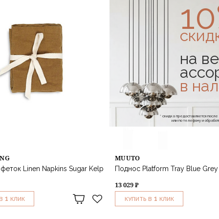
1
скид
на ве
ассо
в на
* скидка предоставляется посл
или по телефону и обраб
ING
MUUTO
феток Linen Napkins Sugar Kelp
Поднос Platform Tray Blue Grey
13 029 ₽
1
1
В
КЛИК
КУПИТЬ В
КЛИК