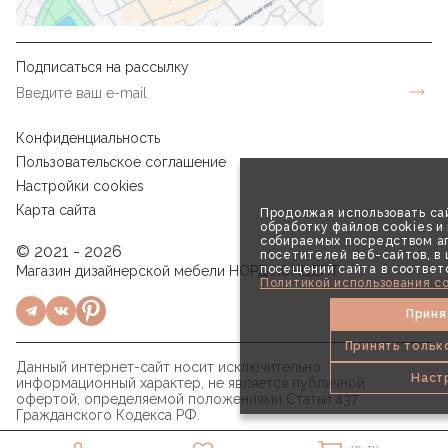
Подписаться на рассылку
Конфиденциальность
Пользовательское соглашение
Настройки cookies
Карта сайта
Продолжая использовать сай
обработку файлов cookies и
собираемых посредством аг
© 2021 - 2026
посетителей веб-сайтов, в
посещений сайта в соответ
Магазин дизайнерской мебели НОРД КОНЦЕПТ
Политикой использования co
Приня
Принять тольк
Данный интернет-сайт носит исключительно
Наст
информационный характер, не является публичной
офертой, определяемой положениями Статьи 437
Гражданского Кодекса РФ.