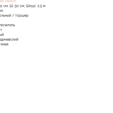
ner Panton
31 см, Ш: 50 см, Шнур: 2,5 м
ил
ольный / торшер
лючатель
Вт
ый
ндинавский
тиная