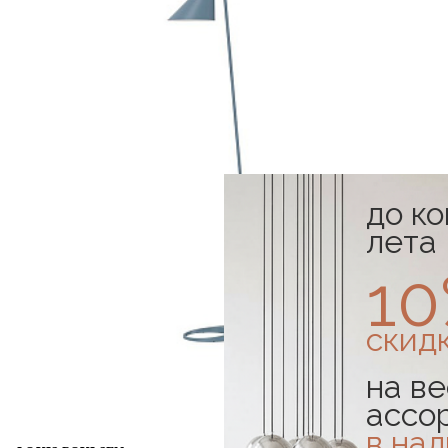
до к
лета
1
скид
на ве
ассо
в на