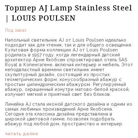
Торшер AJ Lamp Stainless Steel
| LOUIS POULSEN
Под заказ
Напольный светильник AJ от Louis Poulsen идеально
подходит как для чтения, так и для общего освещения.
Культовая форма коллекции AJ от Louis Poulsen
родилась в 1957 году, когда легендарный датский
архитектор Арне Якобсен спроектировал отель SAS
Royal в Копенгагене, включая интерьер и мебель. Этот
неподвластный времени светильник имеет
скульптурный дизайн, состоящий из простых
геометрических форм: конусообразный абажур с
простым цилиндрическим абажуром. Регулируемый
абажур, окрашенный изнутри матово-белой краской,
излучает мягкий и приятный свет без бликов.
Линейка AJ стала иконой датского дизайна и одним из
самых любимых произведений Арне Якобсена.
Сегодня эта классика дизайна представлена ​​в
широкой цветовой гамме, позволяя подобрать
абажур под любой дом, пространство и интерьер.
читать далее