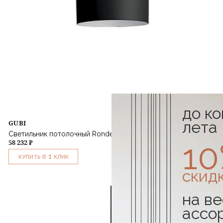
до к
лета
GUBI
Светильник потолочный Ronde Pendant Black Ø20
1
58 232 ₽
1
КУПИТЬ В
КЛИК
скид
на ве
ассо