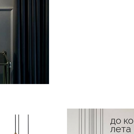
до к
лета