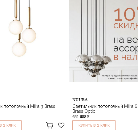
1
скид
на ве
ассо
в на
* скидка предоставляется посл
или по телефону и обраб
NUURA
к потолочный Miira 3 Brass
Светильник потолочный Miira 6 
Brass Optic
651 688 ₽
1
1
В
КЛИК
КУПИТЬ В
КЛИК