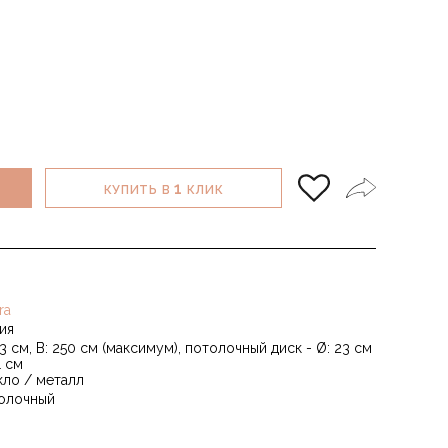
1
КУПИТЬ В
КЛИК
ra
ия
33 см, В: 250 см (максимум), потолочный диск - Ø: 23 см
1 см
кло / металл
олочный