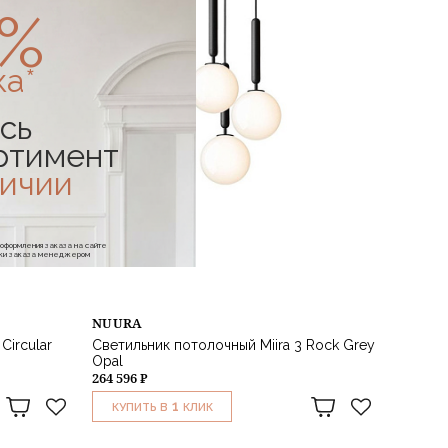
0%
ка*
сь
ртимент
личии
е оформления заказа на сайте
отки заказа менеджером
NUURA
Circular
Светильник потолочный Miira 3 Rock Grey
Opal
264 596 ₽
1
КУПИТЬ В
КЛИК