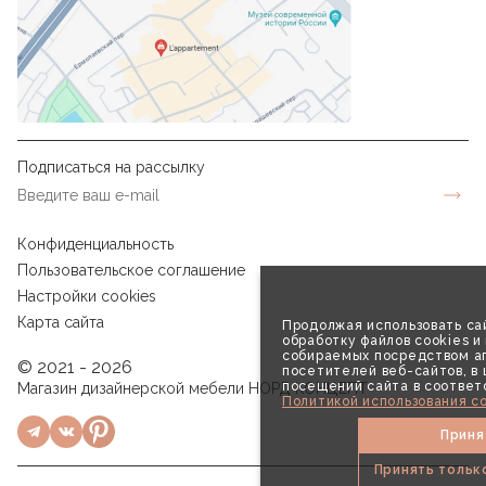
Подписаться на рассылку
Конфиденциальность
Пользовательское соглашение
Настройки cookies
Карта сайта
Продолжая использовать сай
обработку файлов cookies и
собираемых посредством аг
© 2021 - 2026
посетителей веб-сайтов, в
посещений сайта в соответ
Магазин дизайнерской мебели НОРД КОНЦЕПТ
Политикой использования co
Приня
Принять тольк