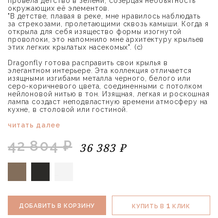
провела детство в зелени, созерцая необъятность
окружающих её элементов.
"В детстве, плавая в реке, мне нравилось наблюдать
за стрекозами, пролетающими сквозь камыши. Когда я
открыла для себя изящество формы изогнутой
проволоки, это напомнило мне архитектуру крыльев
этих легких крылатых насекомых". (с)
Dragonfly готова расправить свои крылья в
элегантном интерьере. Эта коллекция отличается
изящными изгибами металла черного, белого или
серо-коричневого цвета, соединенными с потолком
нейлоновой нитью в тон. Изящная, легкая и роскошная
лампа создаст неподвластную времени атмосферу на
кухне, в столовой или гостиной.
читать далее
42 804 ₽
36 383 ₽
1
ДОБАВИТЬ В КОРЗИНУ
КУПИТЬ В
КЛИК