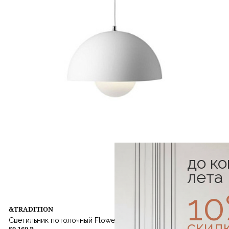
до к
лета
1
&TRADITION
Светильник потолочный Flowerpot VP7 Matt White
скид