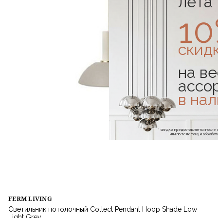
лета
1
скид
на ве
ассо
в на
* скидка предоставляется посл
или по телефону и обраб
FERM LIVING
Светильник потолочный Collect Pendant Hoop Shade Low
Light Grey