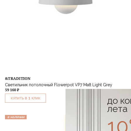
&TRADITION
Светильник потолочный Flowerpot VP7 Matt Light Grey
59 160 ₽
до к
1
КУПИТЬ В
КЛИК
лета
1
в наличии