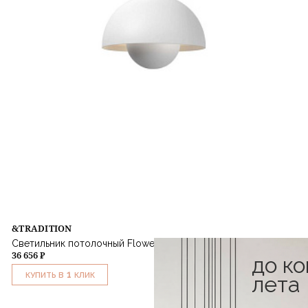
&TRADITION
Светильник потолочный Flowerpot VP1 Matt White
36 656 ₽
до к
1
КУПИТЬ В
КЛИК
лета