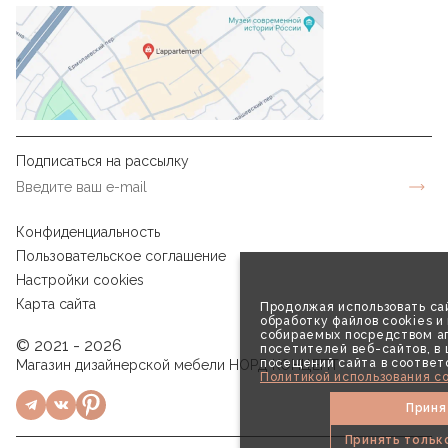
Подписаться на рассылку
Конфиденциальность
Пользовательское соглашение
Настройки cookies
Карта сайта
Продолжая использовать сай
обработку файлов cookies и
собираемых посредством аг
© 2021 - 2026
посетителей веб-сайтов, в
посещений сайта в соответ
Магазин дизайнерской мебели НОРД КОНЦЕПТ
Политикой использования co
Приня
Принять тольк