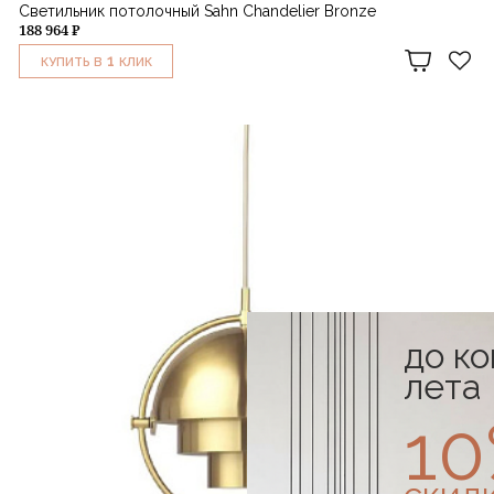
Светильник потолочный Sahn Chandelier Bronze
188 964 ₽
1
КУПИТЬ В
КЛИК
до к
лета
1