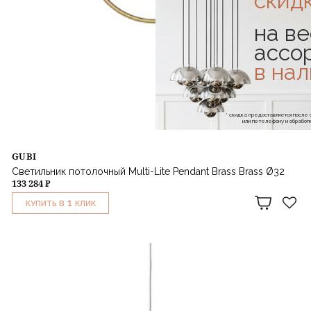
скид
на ве
ассо
в на
* скидка предоставляется посл
или по телефону и обраб
GUBI
Светильник потолочный Multi-Lite Pendant Brass Brass Ø32
133 284 ₽
1
КУПИТЬ В
КЛИК