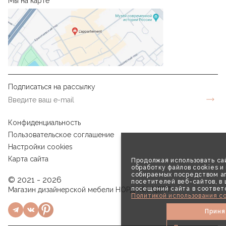
Мы на карте
Подписаться на рассылку
Конфиденциальность
Пользовательское соглашение
Настройки cookies
Карта сайта
Продолжая использовать сай
обработку файлов cookies и
собираемых посредством аг
© 2021 - 2026
посетителей веб-сайтов, в
посещений сайта в соответ
Магазин дизайнерской мебели НОРД КОНЦЕПТ
Политикой использования co
Приня