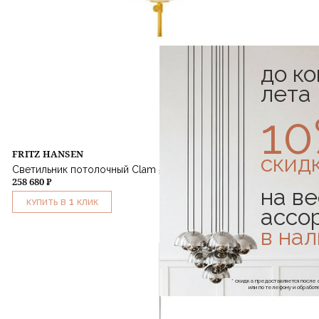
до к
лета
1
FRITZ HANSEN
скид
Светильник потолочный Clam 55 см
258 680 ₽
на ве
1
КУПИТЬ В
КЛИК
ассо
в на
* скидка предоставляется посл
или по телефону и обраб