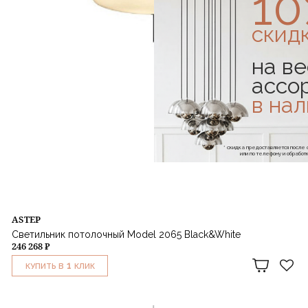
1
скид
на ве
ассо
в на
* скидка предоставляется посл
или по телефону и обраб
ASTEP
Светильник потолочный Model 2065 Black&White
246 268 ₽
1
КУПИТЬ В
КЛИК