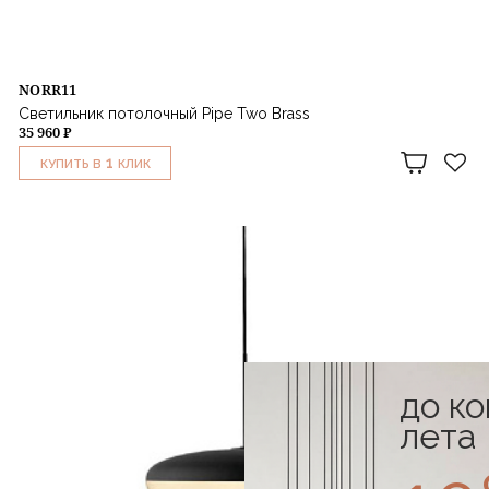
NORR11
Светильник потолочный Pipe Two Brass
35 960 ₽
1
КУПИТЬ В
КЛИК
до к
лета