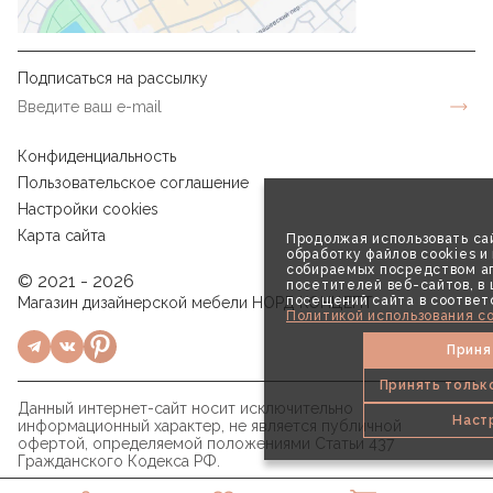
Подписаться на рассылку
Конфиденциальность
Пользовательское соглашение
Настройки cookies
Карта сайта
Продолжая использовать сай
обработку файлов cookies и
собираемых посредством аг
© 2021 - 2026
посетителей веб-сайтов, в
посещений сайта в соответ
Магазин дизайнерской мебели НОРД КОНЦЕПТ
Политикой использования co
Приня
Принять тольк
Данный интернет-сайт носит исключительно
Наст
информационный характер, не является публичной
офертой, определяемой положениями Статьи 437
Гражданского Кодекса РФ.