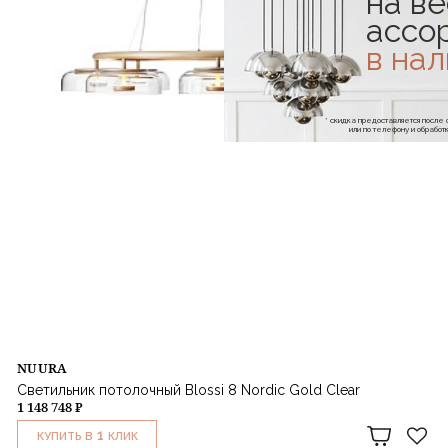
на ве
ассо
в на
* скидка предоставляется посл
или по телефону и обраб
NUURA
Светильник потолочный Blossi 8 Nordic Gold Clear
1 148 748 ₽
1
КУПИТЬ В
КЛИК