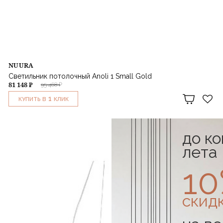
NUURA
Светильник потолочный Anoli 1 Small Gold
81 148 ₽
95 468 ₽
1
КУПИТЬ В
КЛИК
до к
лета
1
скид