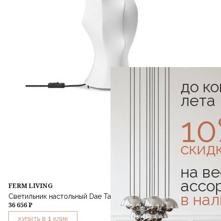
до к
лета
1
скид
на ве
ассо
FERM LIVING
в на
Светильник настольный Dae Table Lamp White
36 656 ₽
1
КУПИТЬ В
КЛИК