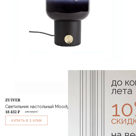
до к
лета
1
ZUIVER
Светильник настольный Moody
18 432 ₽
26 332 ₽
скид
1
КУПИТЬ В
КЛИК
на ве