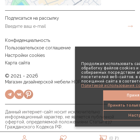
Подписаться на рассылку
Конфиденциальность
Пользовательское соглашение
Настройки cookies
Карта сайта
Продолжая использовать сай
обработку файлов cookies и
собираемых посредством аг
© 2021 - 2026
посетителей веб-сайтов, в
посещений сайта в соответ
Магазин дизайнерской мебели НОРД КОНЦЕПТ
Политикой использования co
Приня
Принять тольк
Данный интернет-сайт носит исключительно
Наст
информационный характер, не является публичной
офертой, определяемой положениями Статьи 437
Гражданского Кодекса РФ.
(0 ₽)
0
0