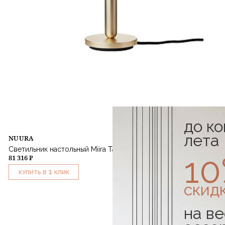
до к
лета
NUURA
Светильник настольный Miira Table Brass Opal
1
81 316 ₽
1
КУПИТЬ В
КЛИК
скид
на ве