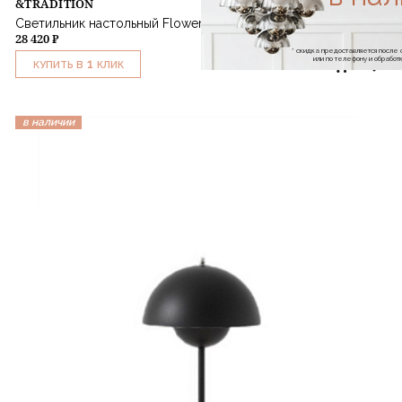
&TRADITION
Светильник настольный Flowerpot VP9 Grey Beige
28 420 ₽
* скидка предоставляется посл
или по телефону и обраб
1
КУПИТЬ В
КЛИК
в наличии