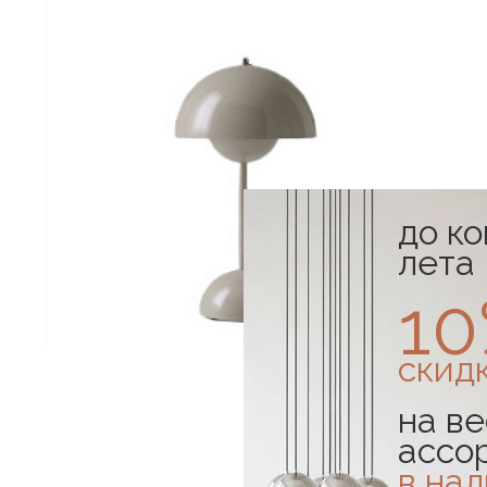
до к
лета
1
скид
на ве
ассо
в на