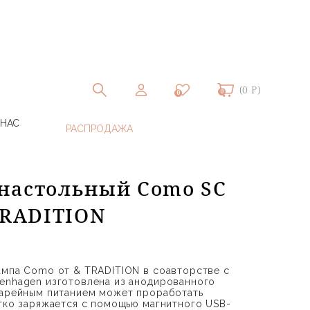
(0 ₽)
0
0
 НАС
настольный Como SC
&TRADITION
ампа Como от & TRADITION в соавторстве с
enhagen изготовлена из анодированного
тарейным питанием может проработать
егко заряжается с помощью магнитного USB-