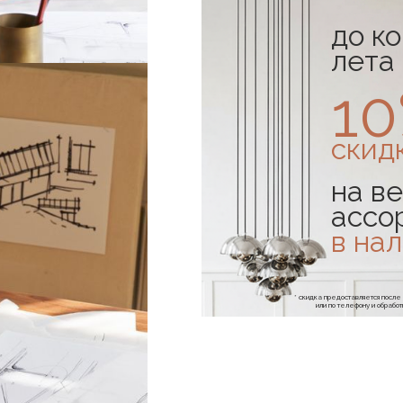
до к
лета
1
скид
на ве
ассо
в на
* скидка предоставляется посл
или по телефону и обраб