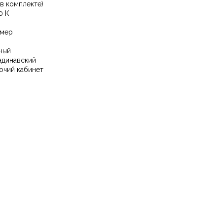
(в комплекте)
0 К
мер
ный
ндинавский
очий кабинет