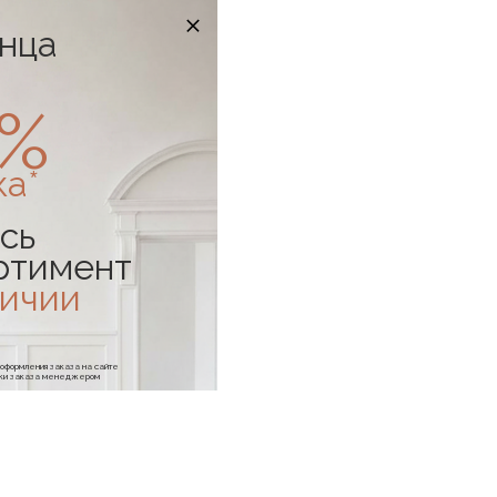
онца
0%
ка*
сь
ртимент
личии
е оформления заказа на сайте
отки заказа менеджером