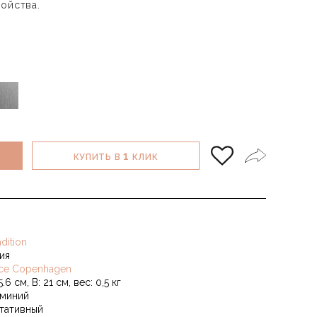
ойства.
1
КУПИТЬ В
КЛИК
dition
ия
ce Copenhagen
5.6 см, В: 21 см, вес: 0,5 кг
миний
тативный