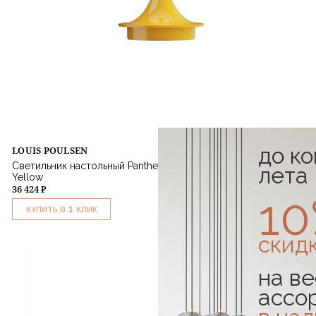
до к
LOUIS POULSEN
Светильник настольный Panthella 160 Portable Lamp Opaque
лета
Yellow
36 424 ₽
1
1
КУПИТЬ В
КЛИК
скид
на ве
ассо