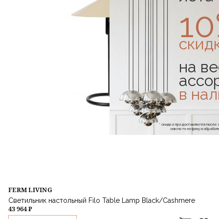
1
скид
на ве
ассо
в на
* скидка предоставляется посл
или по телефону и обраб
FERM LIVING
Светильник настольный Filo Table Lamp Black/Cashmere
43 964 ₽