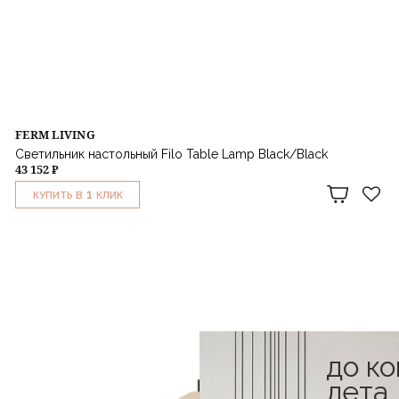
FERM LIVING
Светильник настольный Filo Table Lamp Black/Black
43 152 ₽
1
КУПИТЬ В
КЛИК
до к
лета