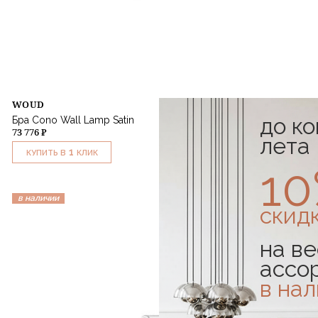
WOUD
до к
Бра Cono Wall Lamp Satin
73 776 ₽
лета
1
КУПИТЬ В
КЛИК
1
в наличии
-10%
скид
на ве
ассо
в на