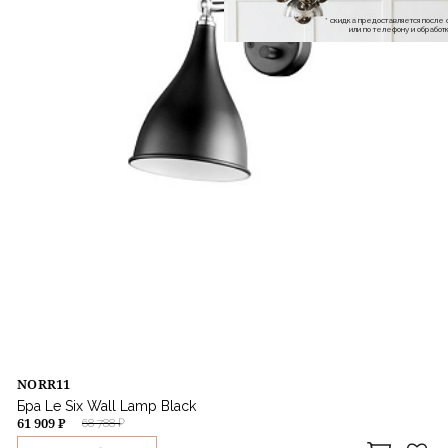
* скидка предоставляется посл
или по телефону и обраб
NORR11
Бра Le Six Wall Lamp Black
61 909 ₽
68 788 ₽