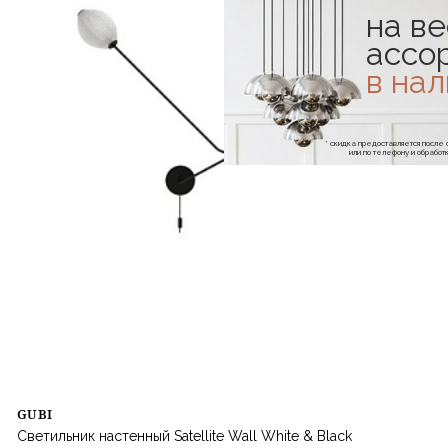
на ве
ассо
в на
* скидка предоставляется посл
или по телефону и обраб
GUBI
Светильник настенный Satellite Wall White & Black