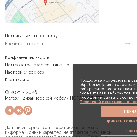
Подписаться на рассылку
Конфиденциальность
Пользовательское соглашение
Настройки cookies
Карта сайта
Продолжая использовать сай
обработку файлов cookies и
собираемых посредством аг
© 2021 - 2026
посетителей веб-сайтов, в
посещений сайта в соответ
Магазин дизайнерской мебели НОРД КОНЦЕПТ
Политикой использования co
Приня
Принять тольк
Данный интернет-сайт носит исключительно
Наст
информационный характер, не является публичной