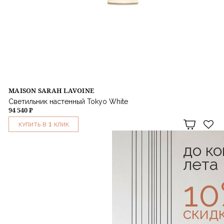
MAISON SARAH LAVOINE
Светильник настенный Tokyo White
94 540 ₽
1
КУПИТЬ В
КЛИК
до к
лета
1
скид