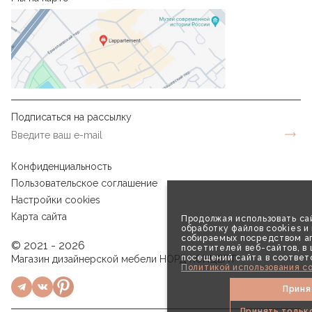
Подписаться на рассылку
Конфиденциальность
Пользовательское соглашение
Настройки cookies
Карта сайта
Продолжая использовать сай
обработку файлов cookies и
собираемых посредством аг
© 2021 - 2026
посетителей веб-сайтов, в
посещений сайта в соответ
Магазин дизайнерской мебели НОРД КОНЦЕПТ
Политикой использования co
Приня
Принять тольк