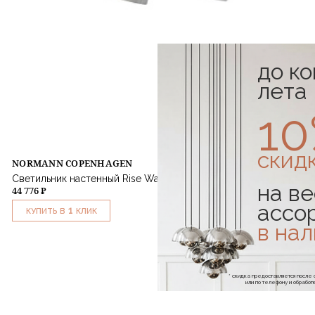
до к
лета
1
скид
NORMANN COPENHAGEN
Светильник настенный Rise Wall Lamp EU Stainless Steel
на ве
44 776 ₽
ассо
1
КУПИТЬ В
КЛИК
в на
* скидка предоставляется посл
или по телефону и обраб