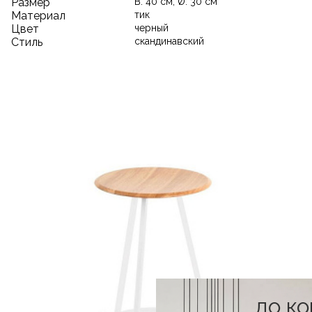
Размер
В: 40 см, Ø: 30 см
Материал
тик
Цвет
черный
Стиль
скандинавский
до к