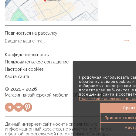
Подписаться на рассылку
Конфиденциальность
Пользовательское соглашение
Настройки cookies
Карта сайта
Продолжая использовать сай
обработку файлов cookies и
собираемых посредством аг
© 2021 - 2026
посетителей веб-сайтов, в
посещений сайта в соответ
Магазин дизайнерской мебели НОРД КОНЦЕПТ
Политикой использования co
Приня
Принять тольк
Данный интернет-сайт носит исключительно
Наст
информационный характер, не является публичной
офертой, определяемой положениями Статьи 437