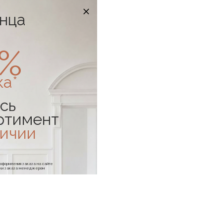
онца
0%
ка*
сь
ртимент
личии
е оформления заказа на сайте
отки заказа менеджером