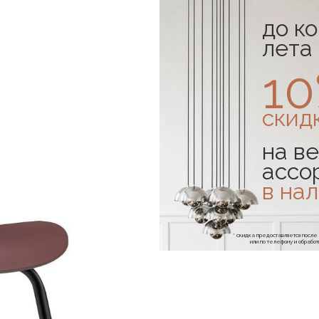
до к
лета
1
скид
на ве
ассо
в на
* скидка предоставляется посл
или по телефону и обраб