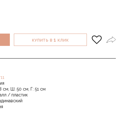
1
КУПИТЬ В
КЛИК
r11
ия
8 см, Ш: 50 см, Г: 51 см
алл / пластик
ндинавский
ня