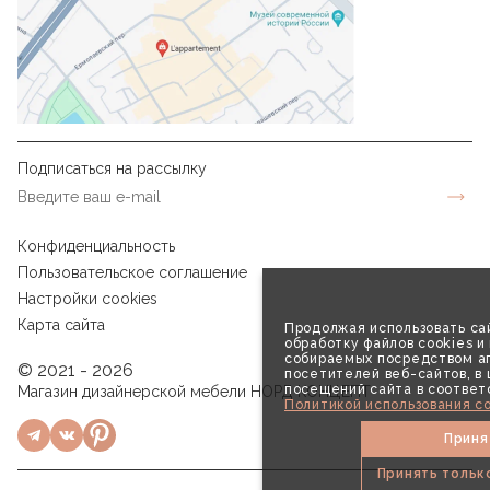
Подписаться на рассылку
Конфиденциальность
Пользовательское соглашение
Настройки cookies
Карта сайта
Продолжая использовать сай
обработку файлов cookies и
собираемых посредством аг
© 2021 - 2026
посетителей веб-сайтов, в
посещений сайта в соответ
Магазин дизайнерской мебели НОРД КОНЦЕПТ
Политикой использования co
Приня
Принять тольк