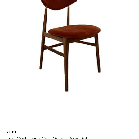
GUBI
Стул Gent Dining Chair Walnut Velvet 641