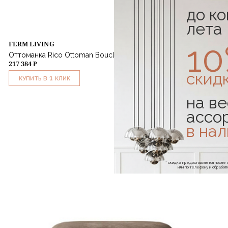
до к
лета
1
FERM LIVING
Оттоманка Rico Ottoman Boucle Off-White
217 384 ₽
скид
1
КУПИТЬ В
КЛИК
на ве
ассо
в на
* скидка предоставляется посл
или по телефону и обраб