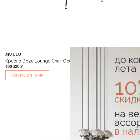
MUUTO
до к
Кресло Doze Lounge Chair Ocean 80 Chrome
лета
460 520 ₽
1
КУПИТЬ В
КЛИК
1
скид
на ве
ассо
в на