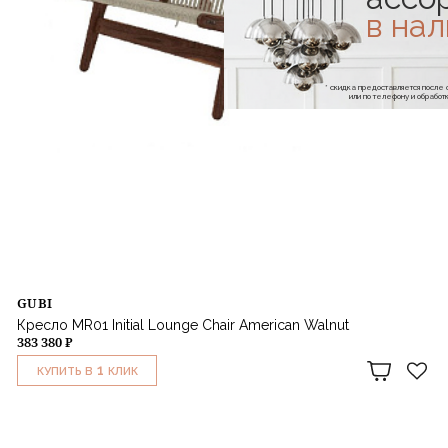
в на
* скидка предоставляется посл
или по телефону и обраб
GUBI
Кресло MR01 Initial Lounge Chair American Walnut
383 380 ₽
1
КУПИТЬ В
КЛИК