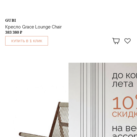
GUBI
Кресло Grace Lounge Chair
383 380 ₽
1
КУПИТЬ В
КЛИК
до к
лета
1
скид
на ве
ассо