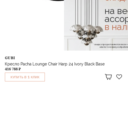
на ве
ассо
в на
* скидка предоставляется посл
или по телефону и обраб
GUBI
Кресло Pacha Lounge Chair Harp 24 Ivory Black Base
416 788 ₽
1
КУПИТЬ В
КЛИК