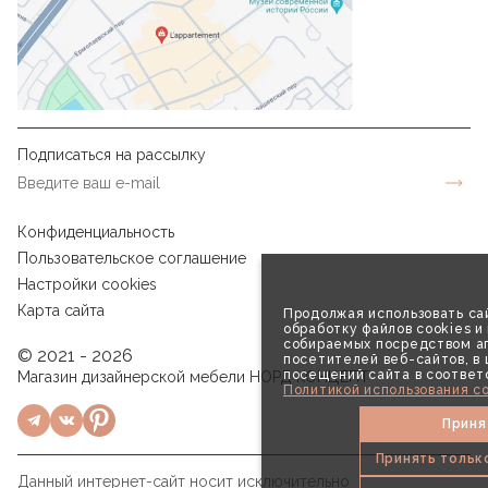
Подписаться на рассылку
Конфиденциальность
Пользовательское соглашение
Настройки cookies
Карта сайта
Продолжая использовать сай
обработку файлов cookies и
собираемых посредством аг
© 2021 - 2026
посетителей веб-сайтов, в
посещений сайта в соответ
Магазин дизайнерской мебели НОРД КОНЦЕПТ
Политикой использования co
Приня
Принять тольк
Данный интернет-сайт носит исключительно