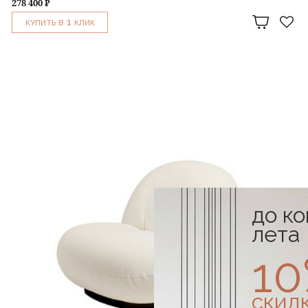
278 400 ₽
1
КУПИТЬ В
КЛИК
до к
лета
1
скид