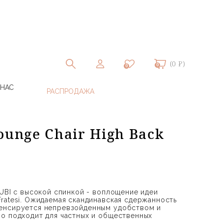
(0 ₽)
0
0
 НАС
ounge Chair High Back
GUBI с высокой спинкой - воплощение идеи
ratesi. Ожидаемая скандинавская сдержанность
енсируется непревзойденным удобством и
о подходит для частных и общественных