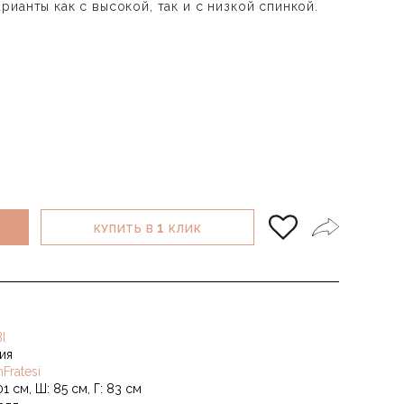
ианты как с высокой, так и с низкой спинкой.
1
КУПИТЬ В
КЛИК
I
ия
Fratesi
01 см, Ш: 85 см, Г: 83 см