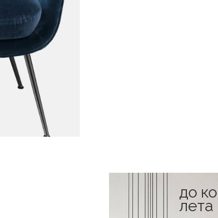
до к
лета