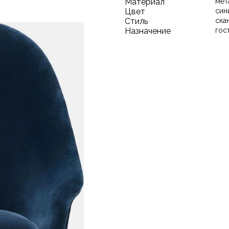
Материал
мет
Цвет
син
Стиль
ска
Назначение
гос