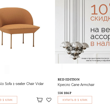
1
скид
на ве
ассо
в на
* скидка предоставляется посл
или по телефону и обраб
RED EDITION
o Sofa 1-seater Chair Vidar
Кресло Cane Armchair
556 104 ₽
1
1
В
КЛИК
КУПИТЬ В
КЛИК