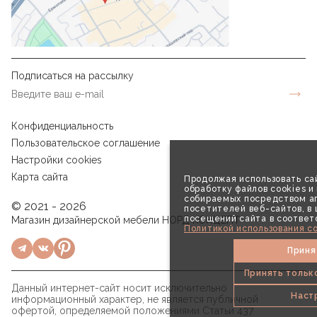
Подписаться на рассылку
Конфиденциальность
Пользовательское соглашение
Настройки cookies
Карта сайта
Продолжая использовать сай
обработку файлов cookies и
собираемых посредством аг
© 2021 - 2026
посетителей веб-сайтов, в
посещений сайта в соответ
Магазин дизайнерской мебели НОРД КОНЦЕПТ
Политикой использования co
Приня
Принять тольк
Данный интернет-сайт носит исключительно
Наст
информационный характер, не является публичной
офертой, определяемой положениями Статьи 437