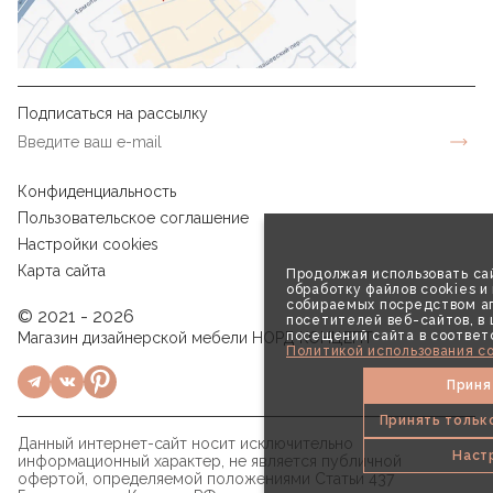
Подписаться на рассылку
Конфиденциальность
Пользовательское соглашение
Настройки cookies
Карта сайта
Продолжая использовать сай
обработку файлов cookies и
собираемых посредством аг
© 2021 - 2026
посетителей веб-сайтов, в
посещений сайта в соответ
Магазин дизайнерской мебели НОРД КОНЦЕПТ
Политикой использования co
Приня
Принять тольк
Данный интернет-сайт носит исключительно
Наст
информационный характер, не является публичной
офертой, определяемой положениями Статьи 437