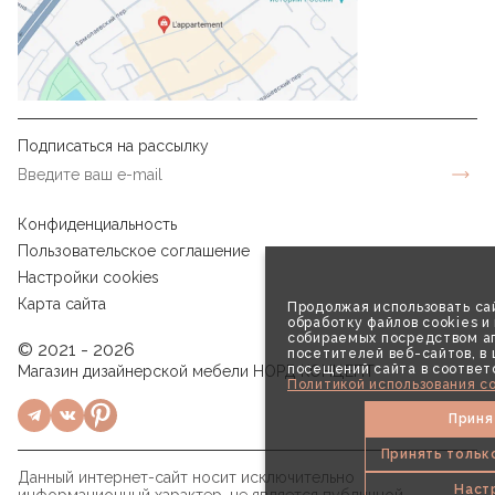
Подписаться на рассылку
Конфиденциальность
Пользовательское соглашение
Настройки cookies
Карта сайта
Продолжая использовать сай
обработку файлов cookies и
собираемых посредством аг
© 2021 - 2026
посетителей веб-сайтов, в
посещений сайта в соответ
Магазин дизайнерской мебели НОРД КОНЦЕПТ
Политикой использования co
Приня
Принять тольк
Данный интернет-сайт носит исключительно
Наст