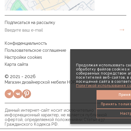
Подписаться на рассылку
Конфиденциальность
Пользовательское соглашение
Настройки cookies
Карта сайта
Продолжая использовать сай
обработку файлов cookies и
собираемых посредством аг
© 2021 - 2026
посетителей веб-сайтов, в
посещений сайта в соответ
Магазин дизайнерской мебели НОРД КОНЦЕПТ
Политикой использования co
Приня
Принять тольк
Данный интернет-сайт носит исключительно
Наст
информационный характер, не является публичной
офертой, определяемой положениями Статьи 437
Гражданского Кодекса РФ.