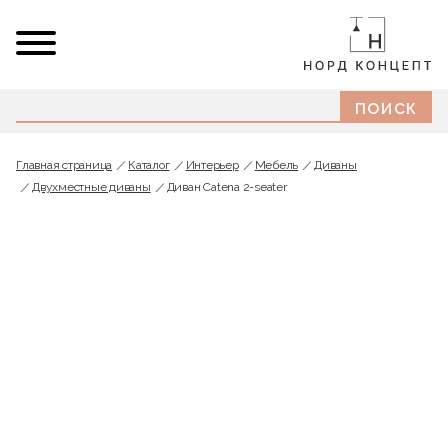
Главная страница
Каталог
Интерьер
Мебель
Диваны
Двухместные диваны
Диван Catena 2-seater