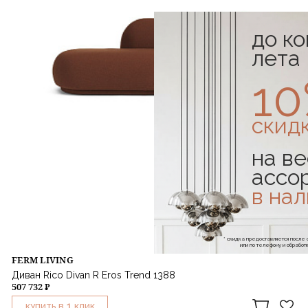
до к
лета
1
скид
на ве
ассо
в на
* скидка предоставляется посл
или по телефону и обраб
FERM LIVING
Диван Rico Divan R Eros Trend 1388
507 732 ₽
1
КУПИТЬ В
КЛИК