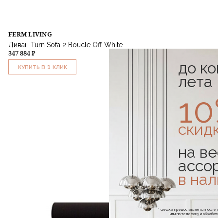
FERM LIVING
Диван Turn Sofa 2 Boucle Off-White
347 884 ₽
до к
1
КУПИТЬ В
КЛИК
лета
1
скид
на ве
ассо
в на
* скидка предоставляется посл
или по телефону и обраб