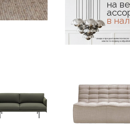
на ве
ассо
в на
* скидка предоставляется посл
или по телефону и обраб