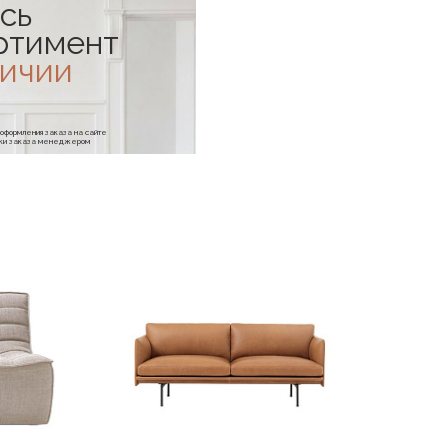
сь
ртимент
личии
е оформления заказа на сайте
отки заказа менеджером