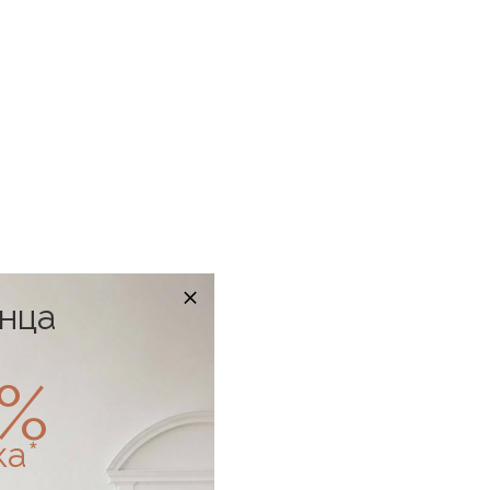
онца
0%
ка*