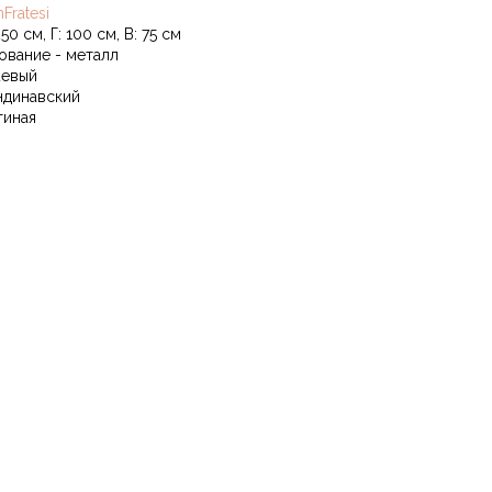
Fratesi
50 см, Г: 100 см, В: 75 см
ование - металл
евый
ндинавский
тиная