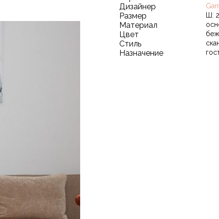
Дизайнер
Gam
Размер
Ш: 2
Материал
осн
Цвет
беж
Стиль
ска
Назначение
гос