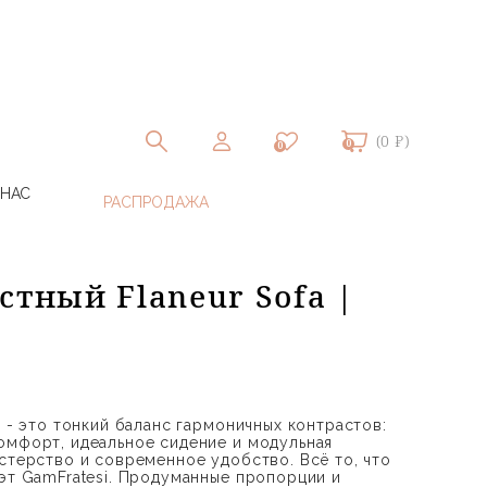
(0 ₽)
0
0
 НАС
стный Flaneur Sofa |
I - это тонкий баланс гармоничных контрастов:
омфорт, идеальное сидение и модульная
астерство и современное удобство. Всё то, что
уэт GamFratesi. Продуманные пропорции и