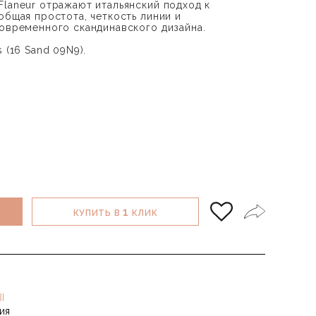
Flaneur отражают итальянский подход к
общая простота, четкость линии и
современного скандинавского дизайна.
 (16 Sand 09N9).
1
КУПИТЬ В
КЛИК
I
ия