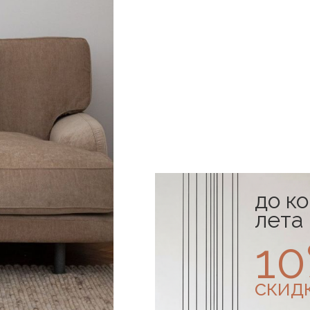
до к
лета
1
скид