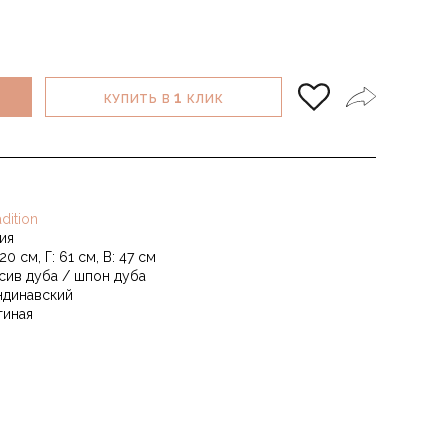
1
КУПИТЬ В
КЛИК
dition
ия
20 см, Г: 61 см, В: 47 см
сив дуба / шпон дуба
ндинавский
тиная