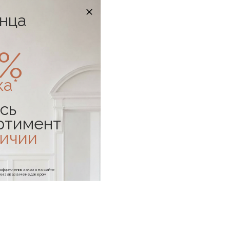
онца
0%
ка*
сь
ртимент
личии
е оформления заказа на сайте
отки заказа менеджером