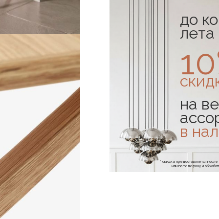
до к
лета
1
скид
на ве
ассо
в на
* скидка предоставляется посл
или по телефону и обраб