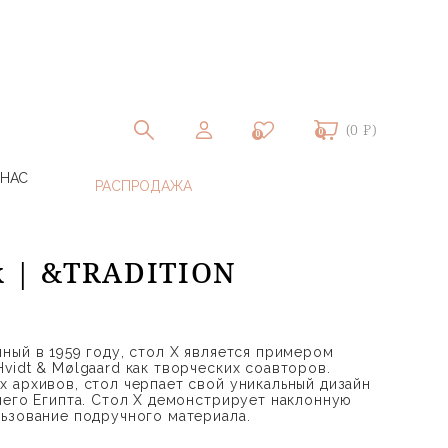
(0 ₽)
0
0
 НАС
k | &TRADITION
ный в 1959 году, стол X является примером
vidt & Mølgaard как творческих соавторов.
 архивов, стол черпает свой уникальный дизайн
него Египта. Стол X демонстрирует наклонную
ьзование подручного материала.