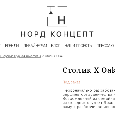
Г
БРЕНДЫ
ДИЗАЙНЕРАМ
БЛОГ
НАШИ ПРОЕКТЫ
ПРЕССА О
йнерские журнальные столы
Столик X Oak
Столик X Oa
Под заказ
Первоначально разработан
вершины сотрудничества H
Возрожденный из семейных
из складных стульев Древ
раму и разборчивое испол