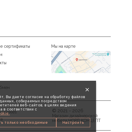
е сертификаты
Мы на карте
м
кты
бмен
т, Вы даете согласие на обработку файлов
х данных, собираемых посредством
етителей веб-сайтов, в целях ведения
а в соответствии с
© 2021 - 2026
 cookies
okie.
Магазин дизайнерской
та
мебели НОРД КОНЦЕПТ
ть только необходимые
Настроить