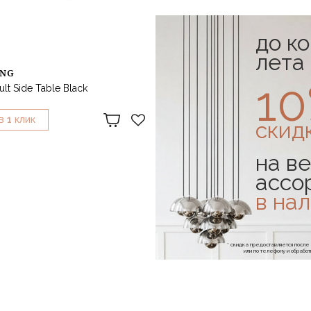
до к
лета
ING
FERM LIVING
1
lt Side Table Black
Столик Insert Side Table Natural
93 438 ₽
103 820 ₽
1
1
В
КЛИК
КУПИТЬ В
КЛИК
скид
на ве
ассо
в на
* скидка предоставляется посл
или по телефону и обраб