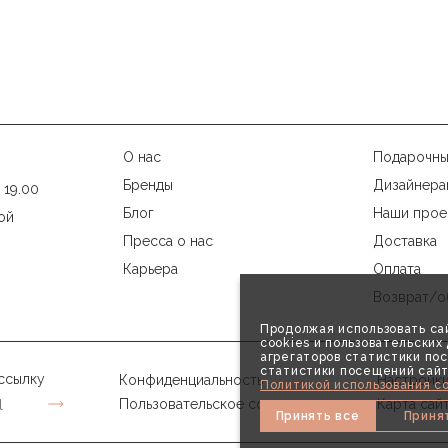
О нас
Подарочны
Бренды
Дизайнера
 19.00
Блог
Наши прое
ой
Пресса о нас
Доставка
Карьера
Оплата
Возврат/о
Продолжая использовать сай
cookies и пользовательски
агрегаторов статистики пос
статистики посещений сайт
ссылку
Конфиденциальность
Настройки
Политикой использования co
Пользовательское соглашение
Карта сай
Принять все
Приня