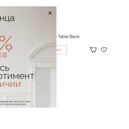
онца
FERM LIVING
0%
 Ash
Стол Level Side Table Black
36 772 ₽
1
КУПИТЬ В
КЛИК
ка*
сь
ртимент
личии
е оформления заказа на сайте
отки заказа менеджером