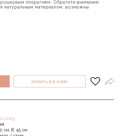
орошковым покрытием. Обратите внимание:
ся натуральным материалом, возможны
1
КУПИТЬ В
КЛИК
m Living
ия
0 см, В: 45 см
мор / сталь