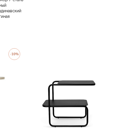
ный
ндинавский
тиная
-10%