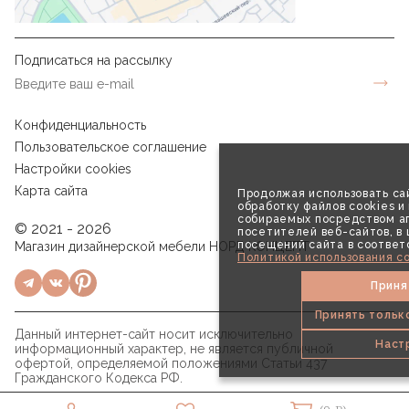
Подписаться на рассылку
Конфиденциальность
Пользовательское соглашение
Настройки cookies
Карта сайта
Продолжая использовать сай
обработку файлов cookies и
собираемых посредством аг
© 2021 - 2026
посетителей веб-сайтов, в
посещений сайта в соответ
Магазин дизайнерской мебели НОРД КОНЦЕПТ
Политикой использования co
Приня
Принять тольк
Данный интернет-сайт носит исключительно
Наст
информационный характер, не является публичной
офертой, определяемой положениями Статьи 437
Гражданского Кодекса РФ.