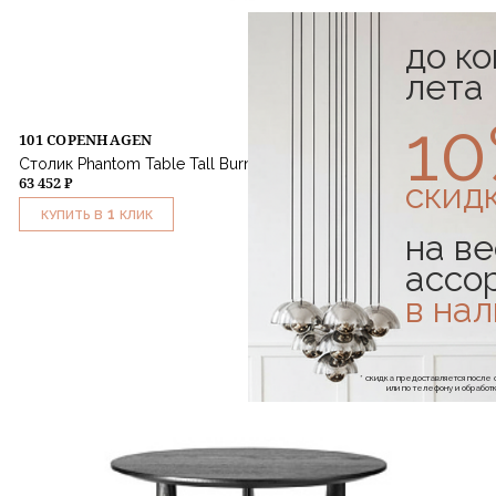
до к
лета
1
101 COPENHAGEN
Столик Phantom Table Tall Burn Antique
63 452 ₽
скид
1
КУПИТЬ В
КЛИК
на ве
ассо
в на
* скидка предоставляется посл
или по телефону и обраб