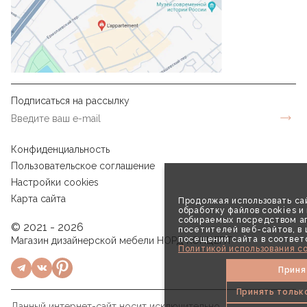
Подписаться на рассылку
Конфиденциальность
Пользовательское соглашение
Настройки cookies
Карта сайта
Продолжая использовать сай
обработку файлов cookies и
собираемых посредством аг
© 2021 - 2026
посетителей веб-сайтов, в
посещений сайта в соответ
Магазин дизайнерской мебели НОРД КОНЦЕПТ
Политикой использования co
Приня
Принять тольк
Данный интернет-сайт носит исключительно