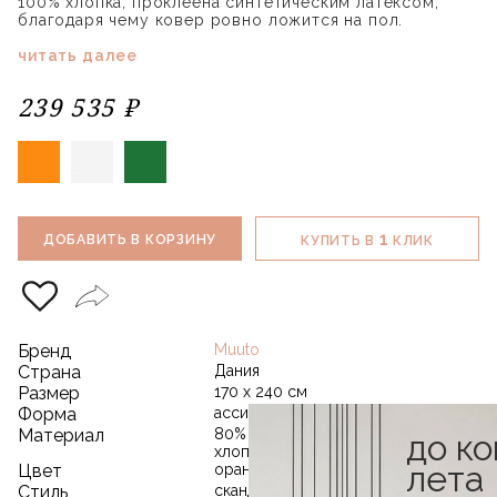
100% хлопка, проклеена синтетическим латексом,
благодаря чему ковер ровно ложится на пол.
читать далее
239 535 ₽
1
ДОБАВИТЬ В КОРЗИНУ
КУПИТЬ В
КЛИК
Бренд
Muuto
Страна
Дания
Размер
170 х 240 см
Форма
ассиметричный
Материал
80% новозеландская шерсть / 20%
до к
хлопок
лета
Цвет
оранжевый
Стиль
скандинавский