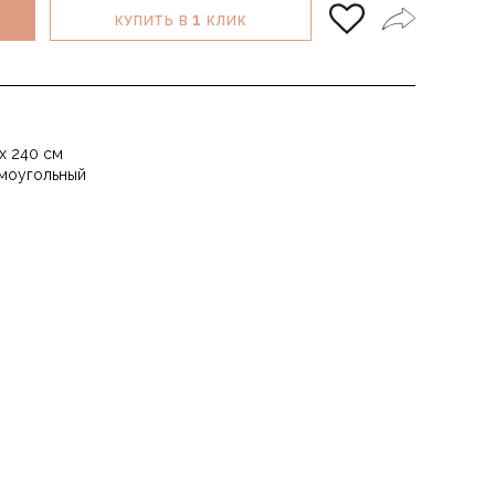
1
КУПИТЬ В
КЛИК
 х 240 см
моугольный