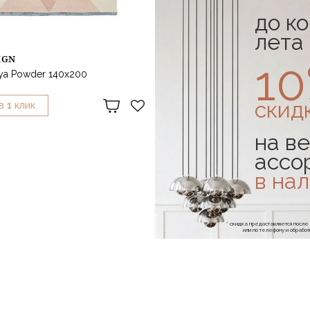
до к
лета
IGN
LINIE DESIGN
1
ya Powder 140x200
Ковер Devise Pastel 140x200
54 172 ₽
скид
1
1
В
КЛИК
КУПИТЬ В
КЛИК
на ве
ассо
в на
* скидка предоставляется посл
или по телефону и обраб