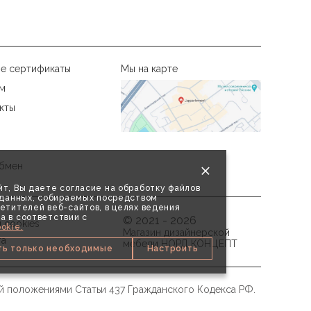
е сертификаты
Мы на карте
м
кты
бмен
т, Вы даете согласие на обработку файлов
х данных, собираемых посредством
етителей веб-сайтов, в целях ведения
а в соответствии с
© 2021 - 2026
 cookies
okie.
Магазин дизайнерской
та
мебели НОРД КОНЦЕПТ
ть только необходимые
Настроить
й положениями Статьи 437 Гражданского Кодекса РФ.