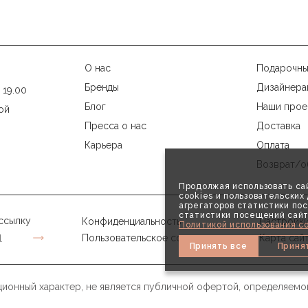
О нас
Подарочны
Бренды
Дизайнера
 19.00
Блог
Наши прое
ой
Пресса о нас
Доставка
Карьера
Оплата
Возврат/о
Продолжая использовать сай
cookies и пользовательски
агрегаторов статистики пос
статистики посещений сайт
ссылку
Конфиденциальность
Настройки
Политикой использования co
Пользовательское соглашение
Карта сай
Принять все
Приня
ионный характер, не является публичной офертой, определяемо