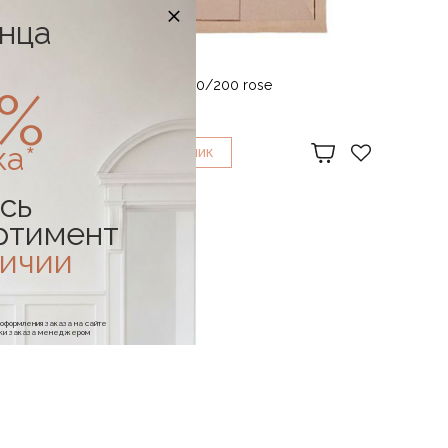
онца
Ковер Furbo 140/200 rose
0%
105 908 ₽
ка*
1
КУПИТЬ В
КЛИК
сь
ртимент
личии
е оформления заказа на сайте
отки заказа менеджером