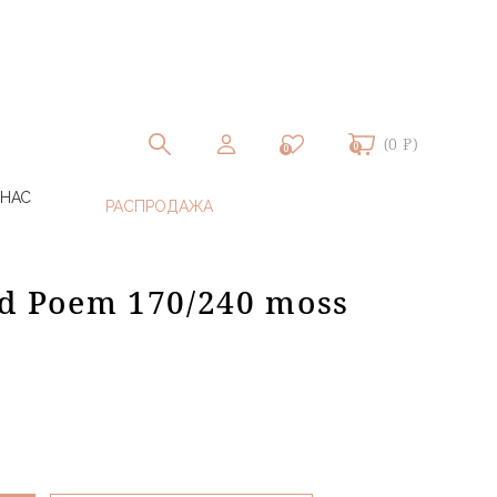
(0 ₽)
0
0
 НАС
d Poem 170/240 moss