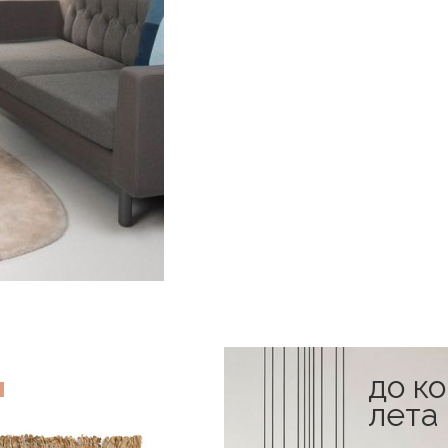
до к
лета