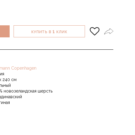
1
КУПИТЬ В
КЛИК
mann Copenhagen
ия
 x 240 см
льный
% новозеландская шерсть
ндинавский
тиная