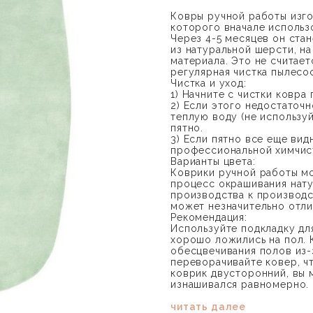
Ковры ручной работы изг
которого вначале использ
Через 4-5 месяцев он стан
из натуральной шерсти, н
материала. Это не считае
регулярная чистка пылесо
Чистка и уход:
1) Начните с чистки ковра
2) Если этого недостаточ
теплую воду (не использу
пятно.
3) Если пятно все еще ви
профессиональной химчис
Варианты цвета:
Коврики ручной работы мог
процесс окрашивания нату
производства к производст
может незначительно отли
Рекомендация:
Используйте подкладку для
хорошо ложились на пол. 
обесцвечивания полов из-
переворачивайте ковер, ч
коврик двусторонний, вы 
изнашивался равномерно.
читать далее