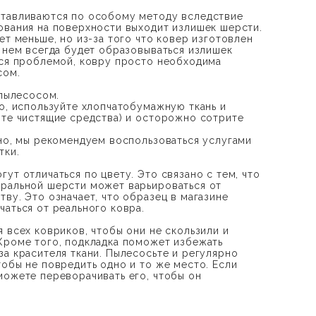
отавливаются по особому методу вследствие
ования на поверхности выходит излишек шерсти.
ет меньше, но из-за того что ковер изготовлен
а нем всегда будет образовываться излишек
тся проблемой, ковру просто необходима
сом.
 пылесосом.
но, используйте хлопчатобумажную ткань и
йте чистящие средства) и осторожно сотрите
дно, мы рекомендуем воспользоваться услугами
тки.
ут отличаться по цвету. Это связано с тем, что
ральной шерсти может варьироваться от
ву. Это означает, что образец в магазине
чаться от реального ковра.
 всех ковриков, чтобы они не скользили и
Кроме того, подкладка поможет избежать
за красителя ткани. Пылесосьте и регулярно
тобы не повредить одно и то же место. Если
можете переворачивать его, чтобы он