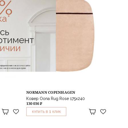
0%
ка*
сь
ртимент
личии
е оформления заказа на сайте
отки заказа менеджером
NORMANN COPENHAGEN
Ковер Oona Rug Rose 175х240
130 036 ₽
1
КУПИТЬ В
КЛИК