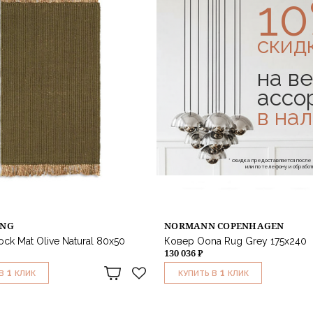
1
скид
на ве
ассо
в на
* скидка предоставляется посл
или по телефону и обраб
ING
NORMANN COPENHAGEN
ck Mat Olive Natural 80х50
Ковер Oona Rug Grey 175х240
130 036 ₽
1
1
В
КЛИК
КУПИТЬ В
КЛИК