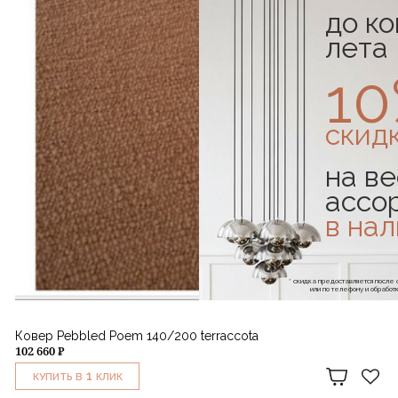
до к
лета
1
скид
на ве
ассо
в на
* скидка предоставляется посл
или по телефону и обраб
Ковер Pebbled Poem 140/200 terraccota
102 660 ₽
1
КУПИТЬ В
КЛИК