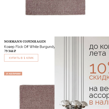
NORMANN COPENHAGEN
до к
Ковер Flick Off White Burgundy 170x240
лета
79 344 ₽
1
КУПИТЬ В
КЛИК
1
в наличии
скид
на ве
ассо
в на